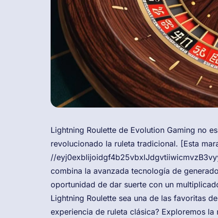
Lightning Roulette de Evolution Gaming no es 
revolucionado la ruleta tradicional. [Esta mara
//eyj0exblijoidgf4b25vbxlJdgvtiiwicmvzB
combina la avanzada tecnología de generador
oportunidad de dar suerte con un multiplica
Lightning Roulette sea una de las favoritas d
experiencia de ruleta clásica? Exploremos la