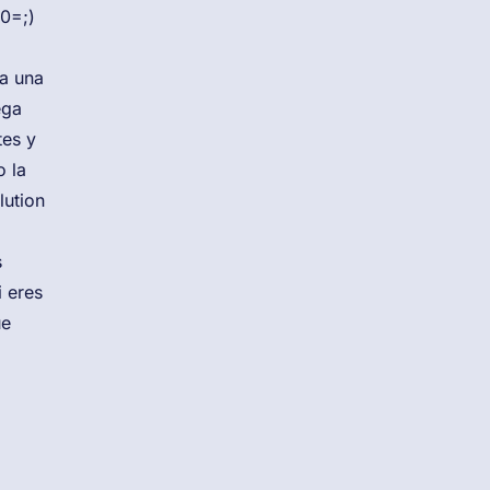
0=;)
da una
ega
tes y
o la
lution
s
i eres
ue