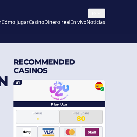
ES
n
Cómo jugar
Casino
Dinero real
En vivo
Noticias
RECOMMENDED
CASINOS
N
#1
Play Uzu
Bonus
Free Spins
-
80