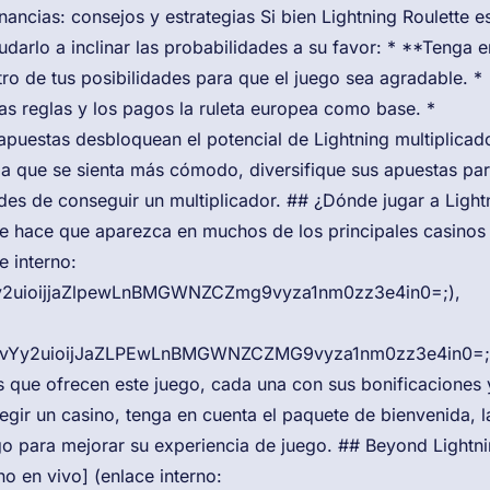
ancias: consejos y estrategias Si bien Lightning Roulette e
darlo a inclinar las probabilidades a su favor: * **Tenga e
ro de tus posibilidades para que el juego sea agradable. *
as reglas y los pagos la ruleta europea como base. *
puestas desbloquean el potencial de Lightning multiplicad
a que se sienta más cómodo, diversifique sus apuestas pa
es de conseguir un multiplicador. ## ¿Dónde jugar a Light
te hace que aparezca en muchos de los principales casinos
e interno:
vyy2uioijjaZlpewLnBMGWNZCZmg9vyza1nm0zz3e4in0=;),
b3vYy2uioijJaZLPEwLnBMGWNZCZMG9vyza1nm0zz3e4in0=;
s que ofrecen este juego, cada una con sus bonificaciones 
egir un casino, tenga en cuenta el paquete de bienvenida, l
o para mejorar su experiencia de juego. ## Beyond Lightn
o en vivo] (enlace interno: