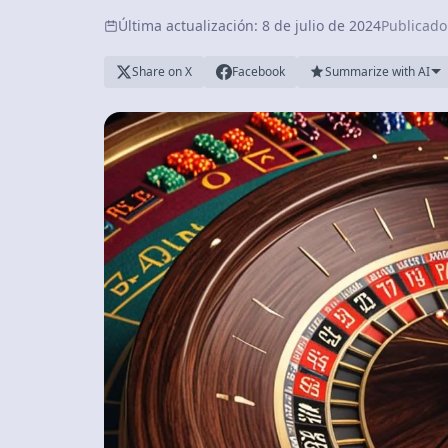
Última actualización: 8 de julio de 2024
Publicado
Share on X
Facebook
Summarize with AI