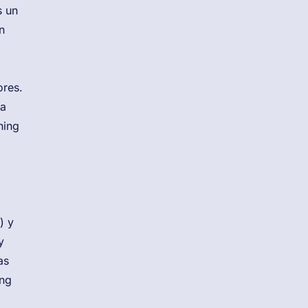
s un
n
ores.
ra
ning
) y
y
as
ing