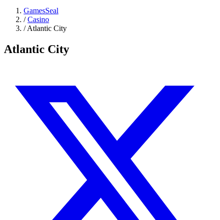
GamesSeal
/
Casino
/
Atlantic City
Atlantic City