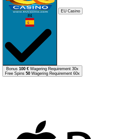
EU Casino
#4
Bonus
100 €
Wagering Requirement 30x
Free Spins
50
Wagering Requirement 60x