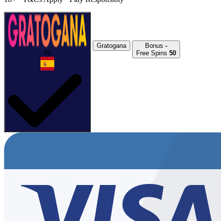
Gratogana
Bonus
-
#5
Free Spins
50