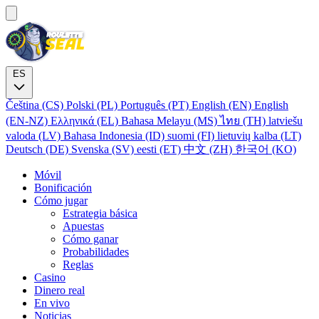
ES
Čeština (CS)
Polski (PL)
Português (PT)
English (EN)
English
(EN-NZ)
Ελληνικά (EL)
Bahasa Melayu (MS)
ไทย (TH)
latviešu
valoda (LV)
Bahasa Indonesia (ID)
suomi (FI)
lietuvių kalba (LT)
Deutsch (DE)
Svenska (SV)
eesti (ET)
中文 (ZH)
한국어 (KO)
Móvil
Bonificación
Cómo jugar
Estrategia básica
Apuestas
Cómo ganar
Probabilidades
Reglas
Casino
Dinero real
En vivo
Noticias